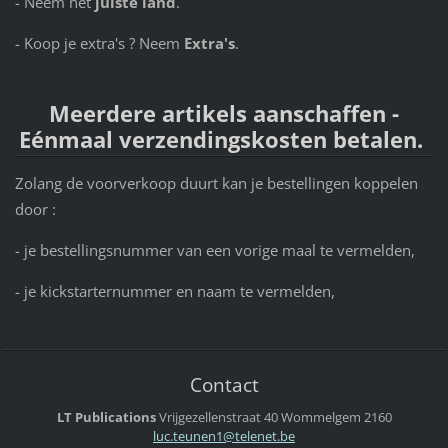
- Neem het
juiste land
.
- Koop je extra's ? Neem
Extra's
.
Meerdere artikels aanschaffen -
Eénmaal verzendingskosten betalen.
Zolang de voorverkoop duurt kan je bestellingen koppelen
door :
- je bestellingsnummer van een vorige maal te vermelden,
- je kickstarternummer en naam te vermelden,
Contact
LT Publications
Vrijgezellenstraat 40
Wommelgem
2160
luc.teun
en1@tele
net.be