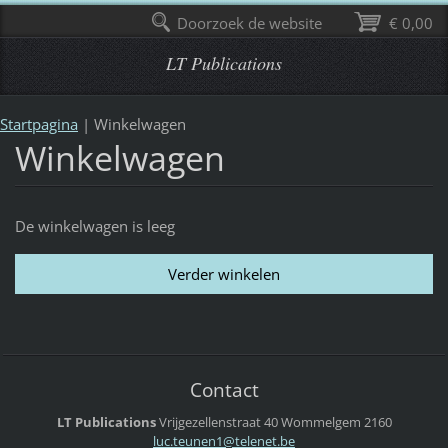
Doorzoek de website
€ 0,00
LT Publications
Startpagina
|
Winkelwagen
Winkelwagen
De winkelwagen is leeg
Contact
LT Publications
Vrijgezellenstraat 40
Wommelgem
2160
luc.teun
en1@tele
net.be