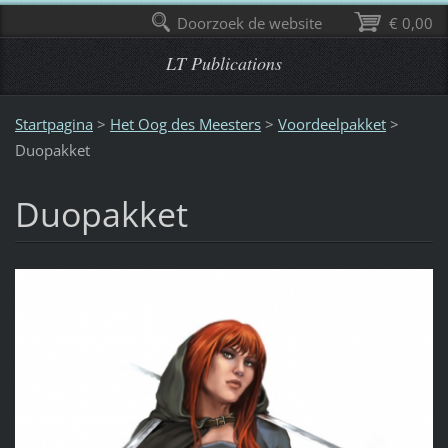
Doorzoek de website
€ 0,00
LT Publications
Startpagina
>
Het Oog des Meesters
>
Voordeelpakket
>
Duopakket
Duopakket