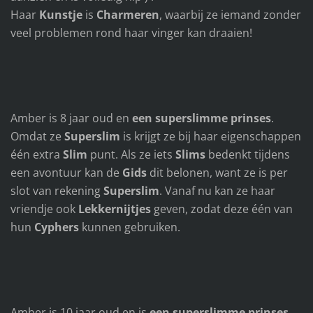
Haar
Kunstje
is
Charmeren
, waarbij ze iemand zonder
veel problemen rond haar vinger kan draaien!
Amber is 8 jaar oud en
een superslimme prinses
.
Omdat ze
Superslim
is krijgt ze bij haar eigenschappen
één extra
Slim
punt. Als ze iets
Slims
bedenkt tijdens
een avontuur kan de
Gids
dit belonen, want ze is per
slot van rekening
Superslim
. Vanaf nu kan ze haar
vriendje ook
Lekkernijtjes
geven, zodat deze één van
hun
Cyphers
kunnen gebruiken.
Amber is 10 jaar oud en is
een superslimme prinses