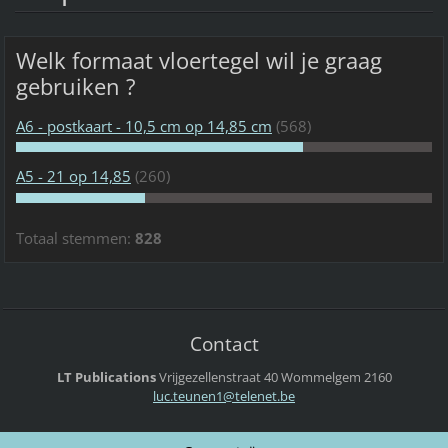
Welk formaat vloertegel wil je graag
gebruiken ?
A6 - postkaart - 10,5 cm op 14,85 cm
(568)
A5 - 21 op 14,85
(260)
Totaal stemmen:
828
Contact
LT Publications
Vrijgezellenstraat 40
Wommelgem
2160
luc.teun
en1@tele
net.be