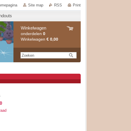
omepagina
Site map
RSS
Print
ndouts
Winkelwagen
onderdelen
0
Winkelwagen
€ 0,00
5
0
raad