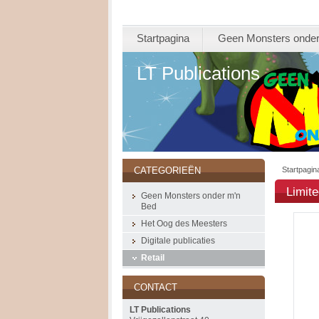
Startpagina
Geen Monsters onder
LT Publications
Startpagin
CATEGORIEËN
Limit
Geen Monsters onder m'n
Bed
Het Oog des Meesters
Digitale publicaties
Retail
CONTACT
LT Publications