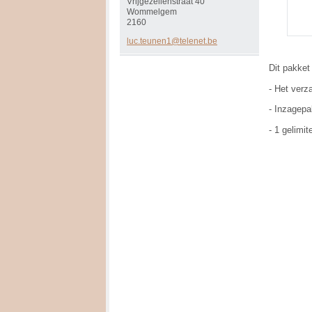
Vrijgezellenstraat 40
Wommelgem
2160
luc.teun
en1@tele
net.be
Dit pakket 
- Het ver
- Inzagep
- 1 gelimi