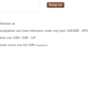
Koop nu
bestaat uit
zamelpakket van Geen Monsters onder mijn bed: GMOMB - BP6
akket van OdM: OdM - InP
teerde versie van het OdM
Regelwerk