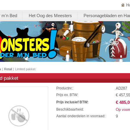
H
 m'n Bed
Het Oog des Meesters
Personagebladen en Ha
a
|
Retail
|
Limited pakket
ed pakket
AD287
Productnr.:
€ 457,5
Prijs ex. BTW:
€ 485,0
Prijs inclusief BTW:
Op voor
Beschikbaarheid:
9
Aantal onderdelen in voorraad: